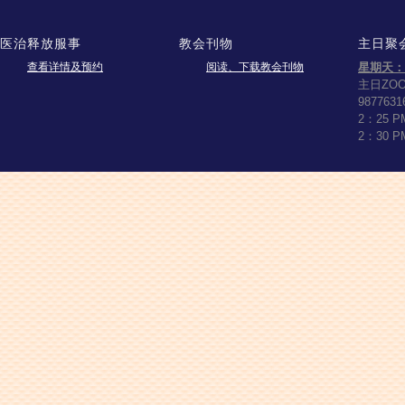
医治释放服事
教会刊物
主日聚
查看详情及预约
阅读、下载教会刊物
星期天：
主日ZO
9877631
2：25 
2：30 