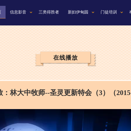
页
信息影音
三类得胜者
新妇伊甸园
门徒培训
在线播放
：林大中牧师--圣灵更新特会（3）（2015-0