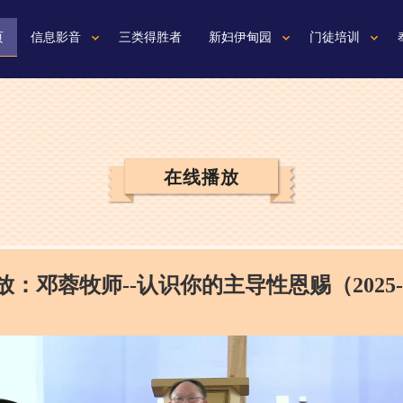
页
信息影音
三类得胜者
新妇伊甸园
门徒培训
在线播放
：邓蓉牧师--认识你的主导性恩赐（2025-0