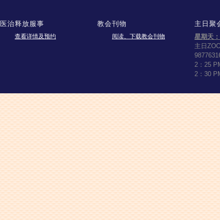
医治释放服事
教会刊物
主日聚
查看详情及预约
阅读、下载教会刊物
星期天：
主日ZO
9877631
2：25 
2：30 