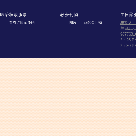
医治释放服事
教会刊物
主日聚
查看详情及预约
阅读、下载教会刊物
星期天：
主日ZO
9877631
2：25 
2：30 