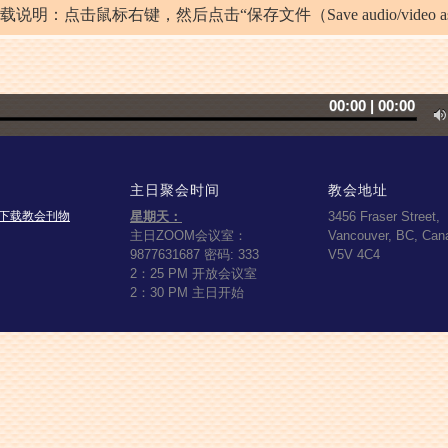
载说明：点击鼠标右键，然后点击“保存文件（Save audio/video as
00
:
00
|
00
:
00
主日聚会时间
教会地址
下载教会刊物
星期天：
3456 Fraser Street,
主日ZOOM会议室：
Vancouver, BC, Can
9877631687 密码: 333
V5V 4C4
2：25 PM 开放会议室
2：30 PM 主日开始